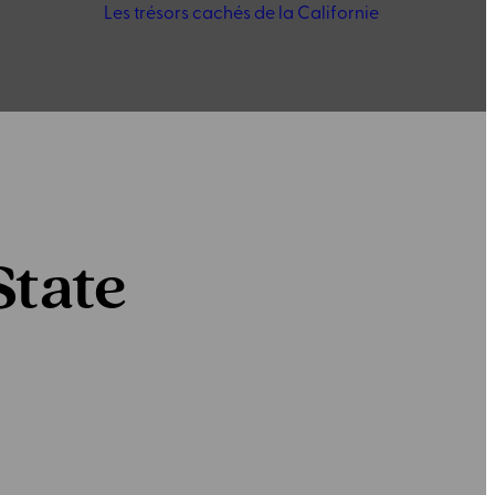
Les trésors cachés de la Californie
State