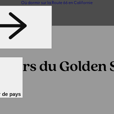
Où dormir sur la Route 66 en Californie
nteurs du Golden 
 de pays