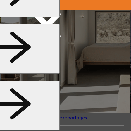
isco
Charte graphique
Idées de reportages