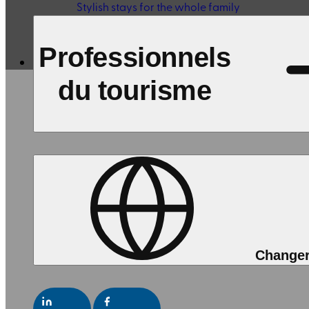
Stylish stays for the whole family
Professionnels
du tourisme
Inspirer les co
Changer